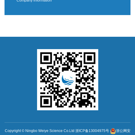
Company information
Copyright © Ningbo Weiye Science Co.Ltd
浙ICP备13004975号
浙公网安