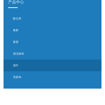
产品中心
除尘布
卷材
美容
清洁抹布
湿巾
无纺布